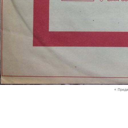
«
Пред