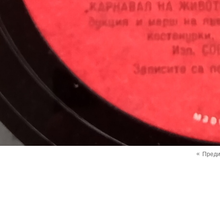
«
Пред