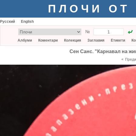
ПЛОЧИ ОТ
Русский
English
№
Албуми
Коментари
Колекция
Заглавия
Етикети
Ко
Сен Санс. "Карнавал на жив
«
Пред