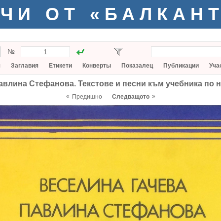
ЧИ ОТ «БАЛКАН
№
я
Заглавия
Етикети
Конверты
Показалец
Публикации
Уча
влина Стефанова. Текстове и песни към учебника по не
«
»
Предишно
Следващото