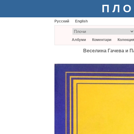
ПЛО
Русский
English
Албуми
Коментари
Колекци
Веселина Гачева и Па