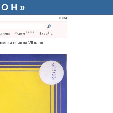
ТОН»
Вход
7 дена
стници
Форум
За сайта
мски език за VII клас