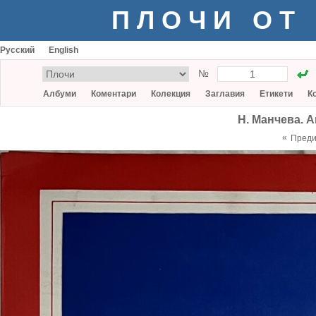
ПЛОЧИ ОТ
Русский
English
№
Албуми
Коментари
Колекция
Заглавия
Етикети
К
Н. Манчева. А
«
Пред