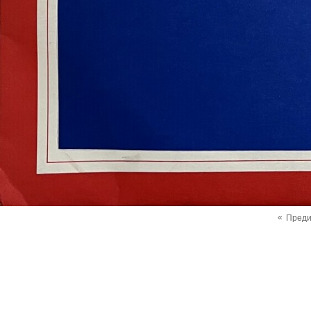
«
Пред