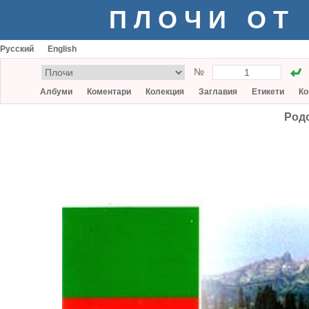
ПЛОЧИ ОТ
Русский
English
№
Албуми
Коментари
Колекция
Заглавия
Етикети
Ко
Род