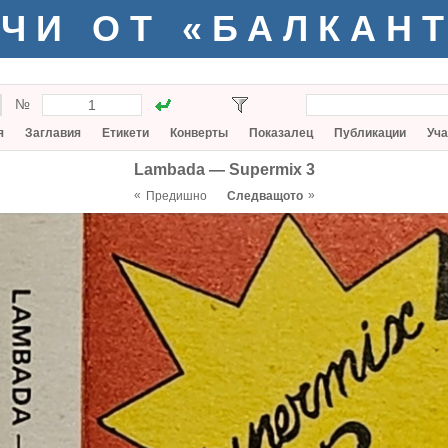
ЧИ ОТ «БАЛКАН
№
я
Заглавия
Етикети
Конверты
Показалец
Публикации
Уча
Lambada — Supermix 3
«
»
Предишно
Следващото