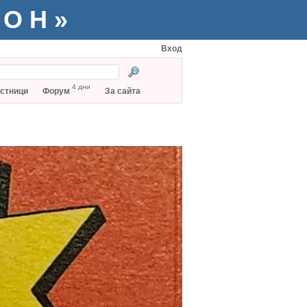
ТОН»
Вход
4 дни
стници
Форум
За сайта