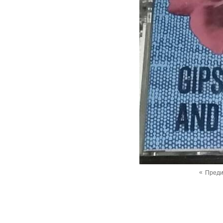
«
Пред