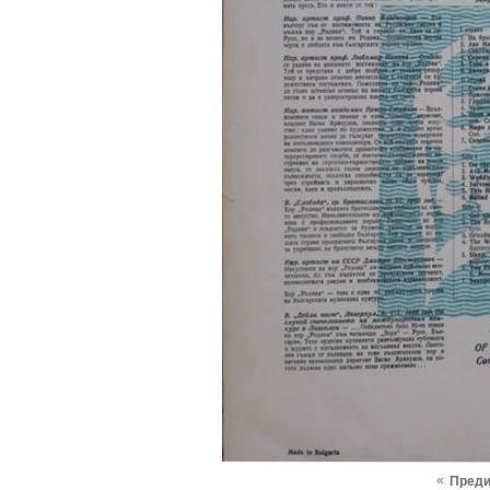
«
Пред