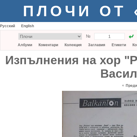
ПЛОЧИ ОТ
Русский
English
№
Албуми
Коментари
Колекция
Заглавия
Етикети
Ко
Изпълнения на хор "Р
Васил
«
Пред