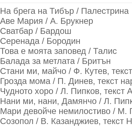
На брега на Тибър / Палестрина
Аве Мария / А. Брукнер
Сватбар / Бардош
Серенада / Бородин
Това е моята заповед / Талис
Балада за метлата / Бритън
Стани ми, майчо / Ф. Кутев, текс
Грозда мома / П. Динев, текст н
Чудното хоро / Л. Пипков, текст 
Нани ми, нани, Дамянчо / Л. Пип
Мари девойче немилостиво / М. 
Созопол / В. Казанджиев, текст 