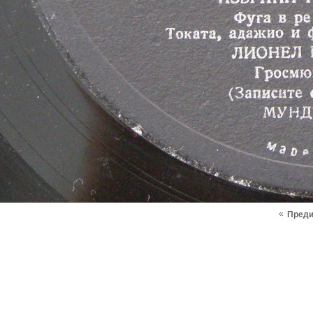
«
Пред