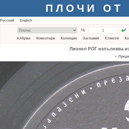
ПЛОЧИ ОТ
Русский
English
№
Албуми
Коментари
Колекция
Заглавия
Етикети
Ко
Лионел РОГ изпълнява изб
«
Пред