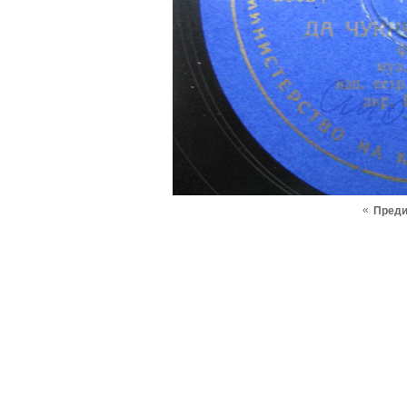
«
Пред