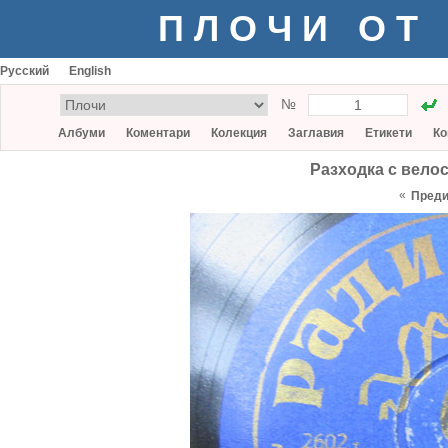
ПЛОЧИ ОТ
Русский
English
№
Албуми
Коментари
Колекция
Заглавия
Етикети
Ко
Разходка с велос
«
Пред