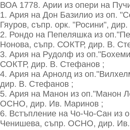
ВОА 1778. Арии из опери на Пуч
1. Ария на Дон Базилио из оп. "С
Гяуров, съпр. орк. "Росини", дир.
2. Рондо на Пепеляшка из оп."Пе
Нонова, съпр. СОКТР, дир. В. Ст
3. Ария на Рудолф из оп."Бохеми"
СОКТР, дир. В. Стефанов ;
4. Ария на Арнолд из оп."Вилхелм
дир. В. Стефанов ;
5. Ария на Манон из оп."Манон Л
ОСНО, дир. Ив. Маринов ;
6. Встъпление на Чо-Чо-Сан из о
Ченишева, съпр. ОСНО, дир. Ив.