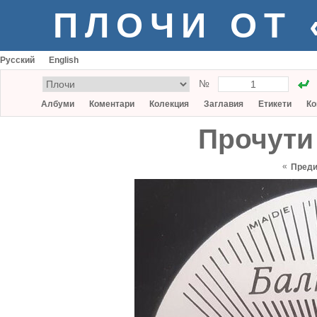
ПЛОЧИ ОТ
Русский
English
№
Албуми
Коментари
Колекция
Заглавия
Етикети
Ко
Прочути
«
Пред