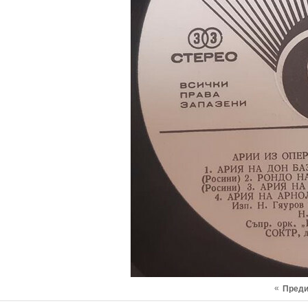
«
Пред