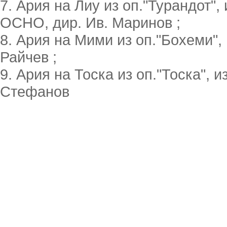
7. Ария на Лиу из оп."Турандот",
ОСНО, дир. Ив. Маринов ;
8. Ария на Мими из оп."Бохеми", 
Райчев ;
9. Ария на Тоска из оп."Тоска", и
Стефанов