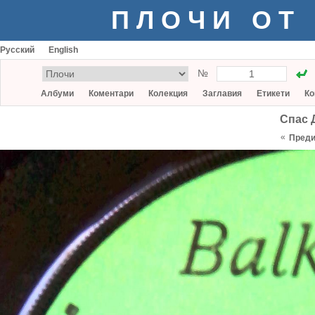
ПЛОЧИ ОТ
Русский
English
№
Албуми
Коментари
Колекция
Заглавия
Етикети
Ко
Спас 
«
Пред