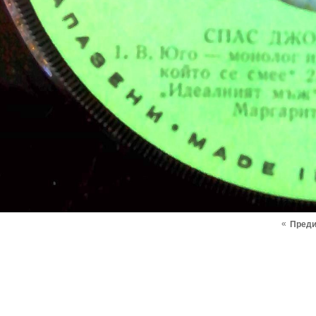
«
Пред