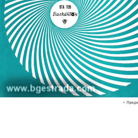
«
Пред