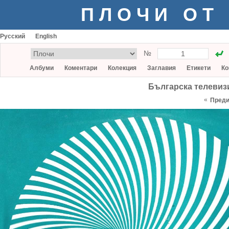
ПЛОЧИ ОТ
Русский
English
№
Албуми
Коментари
Колекция
Заглавия
Етикети
Ко
Българска телевизи
«
Пред