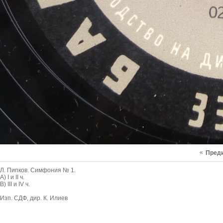
«
Пред
Л. Пипков. Симфония № 1.
А) I и II ч.
В) III и IV ч.
Изп. СДФ, дир. К. Илиев