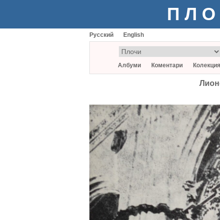
ПЛО
Русский
English
Албуми
Коментари
Колекци
Лионе