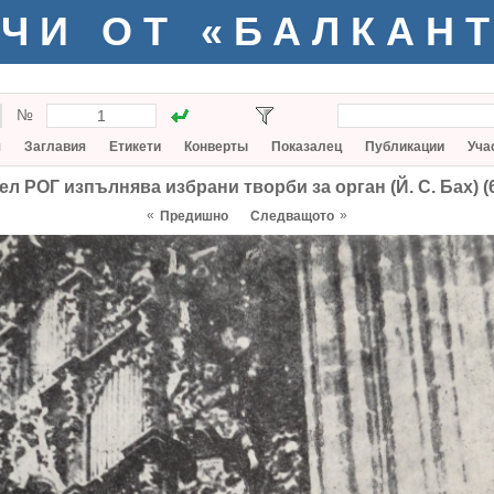
ЧИ ОТ «БАЛКАН
№
я
Заглавия
Етикети
Конверты
Показалец
Публикации
Уча
л РОГ изпълнява избрани творби за орган (Й. С. Бах) (6,
«
»
Предишно
Следващото