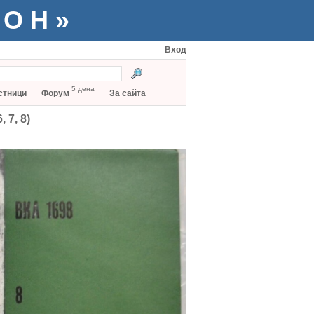
ТОН»
Вход
5 дена
стници
Форум
За сайта
 7, 8)