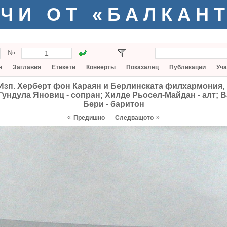
ЧИ ОТ «БАЛКАН
№
я
Заглавия
Етикети
Конверты
Показалец
Публикации
Уча
 Изп. Херберт фон Караян и Берлинската филхармония,
ндула Яновиц - сопран; Хилде Рьосел-Майдан - алт; В
Бери - баритон
«
»
Предишно
Следващото