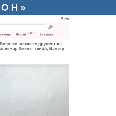
ТОН»
Вход
4 дни
стници
Форум
За сайта
 Виенско певческо дружество;
алдемар Кмент - тенор; Валтер