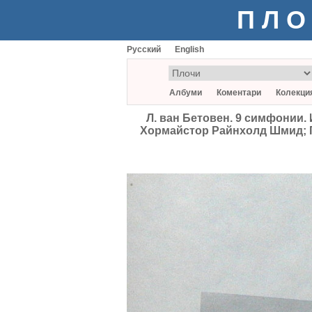
ПЛО
Русский
English
Албуми
Коментари
Колекци
Л. ван Бетовен. 9 симфонии.
Хормайстор Райнхолд Шмид; Гу