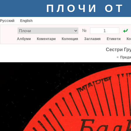
ПЛОЧИ ОТ
Русский
English
№
Албуми
Коментари
Колекция
Заглавия
Етикети
Ко
Сестри Гр
«
Пред