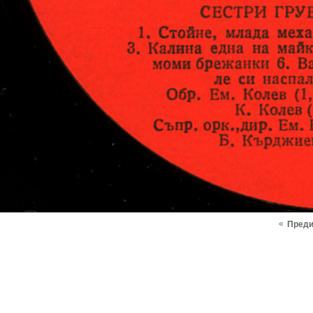
«
Пред