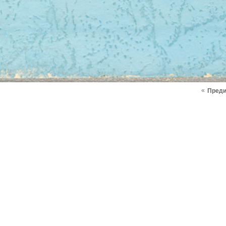
«
Пред