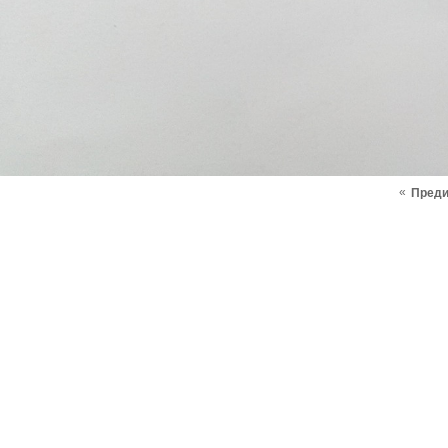
«
Пред