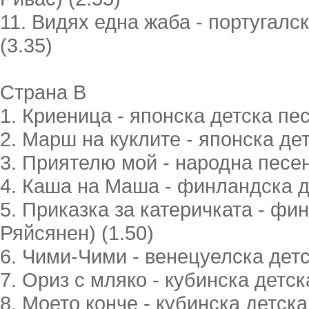
11. Видях една жаба - португалс
(3.35)
Страна В
1. Криеница - японска детска пес
2. Марш на куклите - японска дет
3. Приятелю мой - народна песен
4. Каша на Маша - финландска де
5. Приказка за катеричката - фи
Ряйсянен) (1.50)
6. Чими-Чими - венецуелска детс
7. Ориз с мляко - кубинска детск
8. Моето конче - кубинска детска