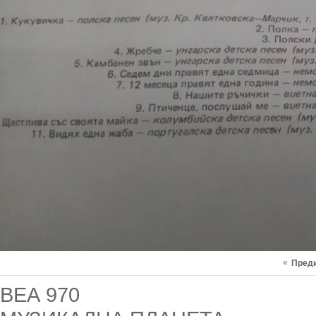
«
Пред
ВЕА 970