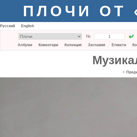
ПЛОЧИ ОТ
Русский
English
№
Албуми
Коментари
Колекция
Заглавия
Етикети
Ко
Музика
«
Пред