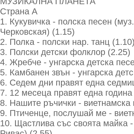
МУЗИКАЛНА ПЛАНЕТА
Страна А
1. Кукувичка - полска песен (муз.
Черковская) (1.15)
2. Полка - полски нар. танц (1.10
3. Полски детски фолклор (2.25)
4. Жребче - унгарска детска песе
5. Камбанен звън - унгарска детс
6. Седем дни правят една седмиц
7. 12 месеца правят една година 
8. Нашите ръчички - виетнамска 
9. Птиченце, послушай ме - виет
10. Щастлива със своята майка -
Ривас) (2.55)