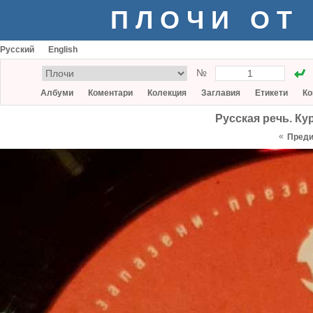
ПЛОЧИ ОТ
Русский
English
№
Албуми
Коментари
Колекция
Заглавия
Етикети
Ко
Русская речь. Ку
«
Пред