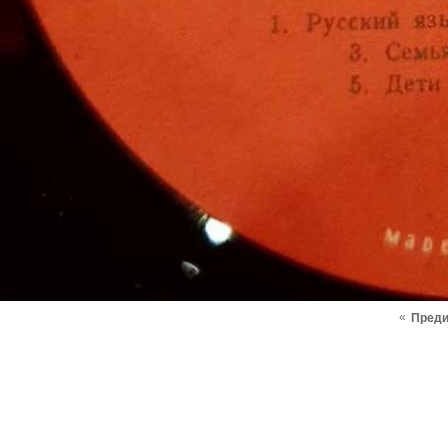
«
Пред