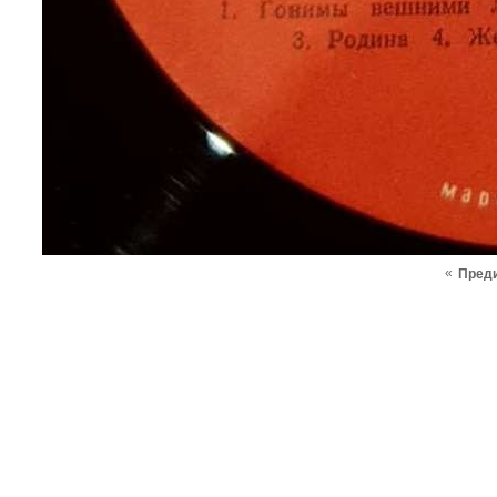
«
Пред