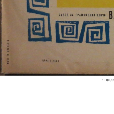
«
Пред