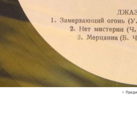
«
Пред