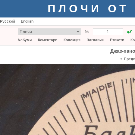
ПЛОЧИ ОТ
Русский
English
№
Албуми
Коментари
Колекция
Заглавия
Етикети
Ко
Джаз-пано
«
Пред