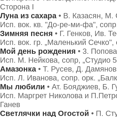
Сторона I
Луна из сахара
• В. Казасян, М.
Исп. вок. кв. "До-ре-ми-фа", соп
Зимняя песня
• Г. Генков, Ив. 
Исп. вок. гр. „Маленький Сечко",
Мой день рождения
• 3. Попова
Исп. М. Нейкова, сопр, „Студио 5
Амазонка
• Т. Русев, Д. Дамянов
Исп. Л. Иванова, сопр. орк. „Балк
Мы любили
• Ат. Бояджиев, Б. Г
Исп. Маргрет Николова и П.Петров
Ганев
Светлячки над Огостой
• П. Ст