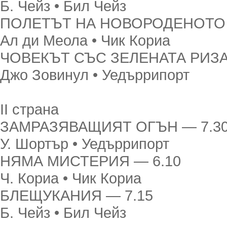
Б. Чейз • Бил Чейз
ПОЛЕТЪТ НА НОВОРОДЕНОТО 
Ал ди Меола • Чик Кориа
ЧОВЕКЪТ СЪС ЗЕЛЕНАТА РИЗА
Джо Зовинул • Уедъррипорт
II страна
ЗАМРАЗЯВАЩИЯТ ОГЪН — 7.3
У. Шортър • Уедъррипорт
НЯМА МИСТЕРИЯ — 6.10
Ч. Кориа • Чик Кориа
БЛЕЩУКАНИЯ — 7.15
Б. Чейз • Бил Чейз