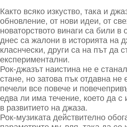
Както всяко изкуство, така и дж
обновление, от нови идеи, от св
новаторството винаги са били в 
днес са жалони в историята на д
класнчески, други са на път да с
експериментални.
Рок-джазът наистина не е станал
стане, но затова пък отдавна не 
печели все повече и повечеприв
едва ли има течение, което да с
в развитието на джаза.
Рок-музиката действително обог
параметрите му, вля, така да се