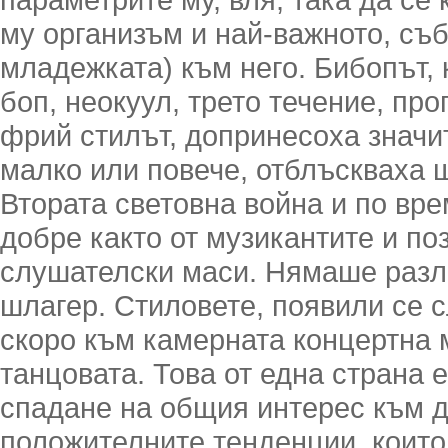
му организъм и най-важното, съ
младежката) към него. Бибопът, 
боп, неокуул, трето течение, пр
фрий стилът, допринесоха значит
малко или повече, отблъскваха 
Втората световна война и по вре
добре както от музикантите и по
слушателски маси. Нямаше разл
шлагер. Стиловете, появили се с
скоро към камерната концертна 
танцовата. Това от една страна е
спадане на общия интерес към д
положителните тенденции, които