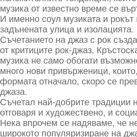
музика от известно време се вър
И именно соул музиката и рокът 
задънената улица и изолацията.
Съчетанието на джаз с рок създ
от критиците рок-джаз. Кръстоск
музика не само обогати възможно
много нови привърженици, които
формата отначало, скоро се пре
джаза.
Съчетал най-добрите традиции н
отговаря и художествено, и соц
Нека впрочем се надяваме, че н
широкото популяризиране на дж