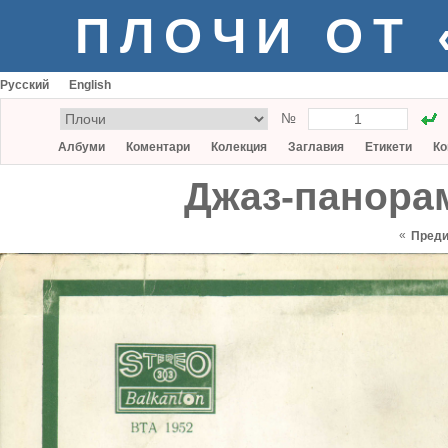
ПЛОЧИ ОТ
Русский
English
№
Албуми
Коментари
Колекция
Заглавия
Етикети
Ко
Джаз-панорам
«
Пред