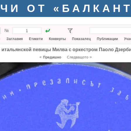
ЧИ ОТ «БАЛКАН
№
я
Заглавия
Етикети
Конверты
Показалец
Публикации
Уча
 итальянской певицы Милва с оркестром Паоло Дзерб
«
»
Предишно
Следващото