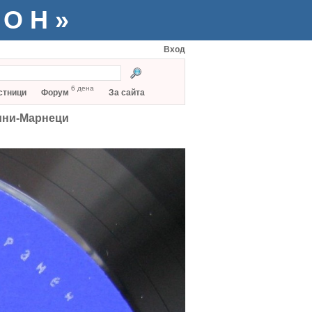
ТОН»
Вход
6 дена
стници
Форум
За сайта
ини-Марнеци