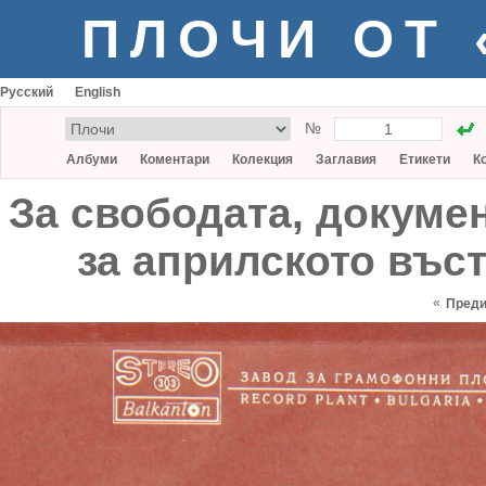
ПЛОЧИ ОТ
Русский
English
№
Албуми
Коментари
Колекция
Заглавия
Етикети
К
За свободата, докуме
за априлското въс
«
Пред