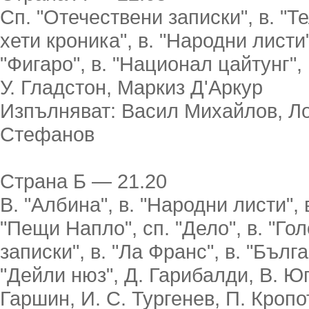
Сп. "Отечествени записки", в. "Т
хети кроника", в. "Народни листи",
"Фигаро", в. "Национал цайтунг",
У. Гладстон, Маркиз Д'Аркур
Изпълняват: Васил Михайлов, Ло
Стефанов
Страна Б — 21.20
В. "Албина", в. "Народни листи", 
"Пещи Напло", сп. "Дело", в. "Гол
записки", в. "Ла Франс", в. "Бълга
"Дейли нюз", Д. Гарибалди, В. Юг
Гаршин, И. С. Тургенев, П. Кропо