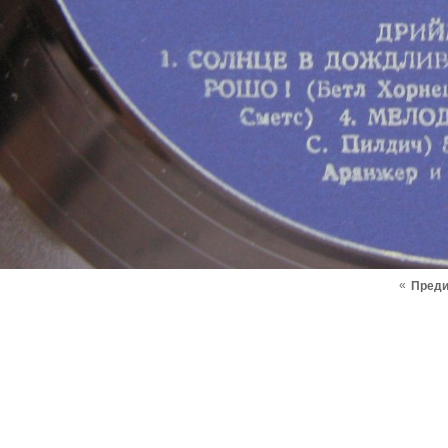
«
Пред