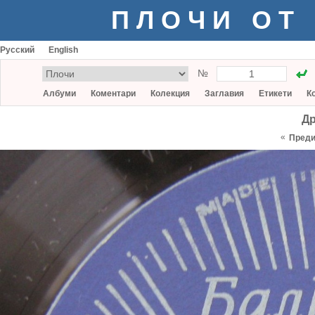
ПЛОЧИ ОТ
Русский
English
№
Албуми
Коментари
Колекция
Заглавия
Етикети
К
Др
«
Пред