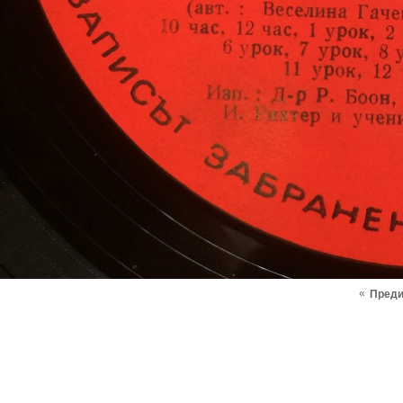
«
Пред