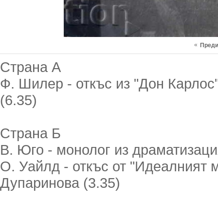
«
Пред
Страна А
Ф. Шилер - откъс из "Дон Карлос"
(6.35)
Страна Б
В. Юго - монолог из драматизация
О. Уайлд - откъс от "Идеалният м
Дупаринова (3.35)