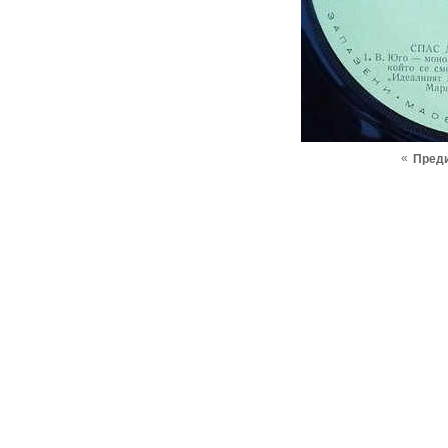
«
Пред