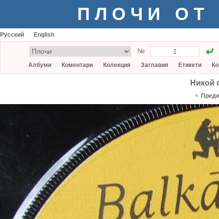
ПЛОЧИ ОТ
Русский
English
№
Албуми
Коментари
Колекция
Заглавия
Етикети
Ко
Никой о
«
Пред