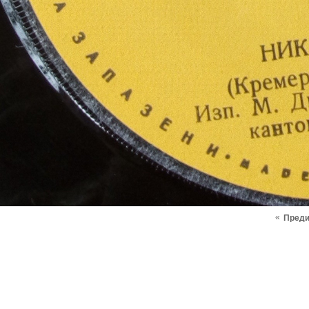
«
Пред