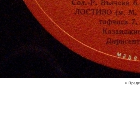
«
Пред