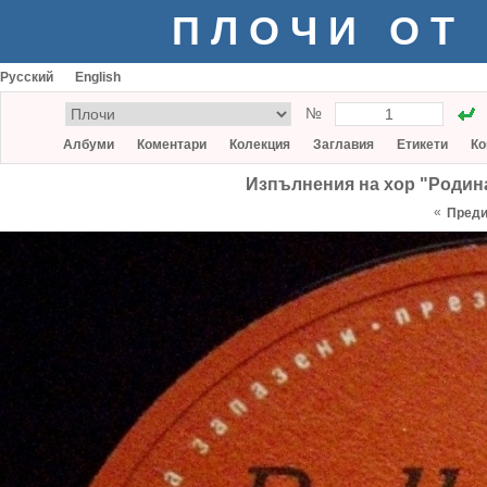
ПЛОЧИ ОТ
Русский
English
№
Албуми
Коментари
Колекция
Заглавия
Етикети
Ко
Изпълнения на хор "Родина
«
Пред