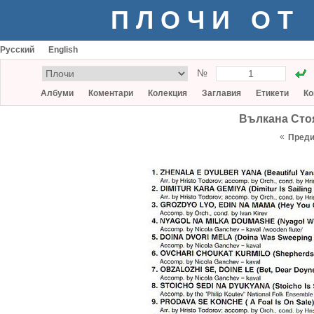
ПЛОЧИ ОТ
Русский
English
№
Албуми
Коментари
Колекция
Заглавия
Етикети
Ко
Вълкана Стоя
«
Пред