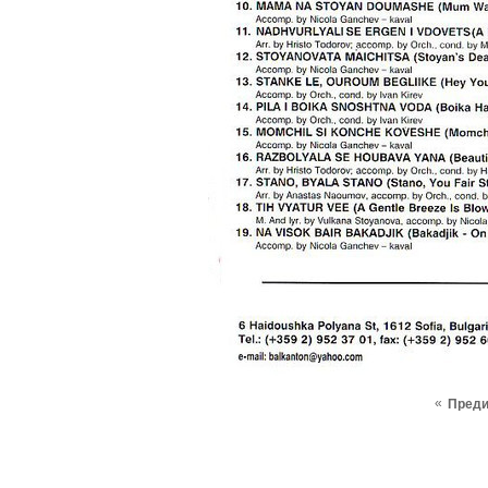
«
Пред