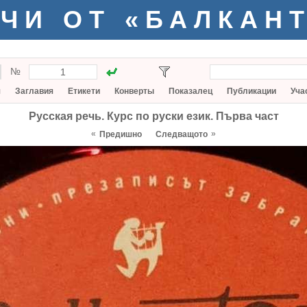
ЧИ ОТ «БАЛКАН
№
я
Заглавия
Етикети
Конверты
Показалец
Публикации
Уча
Русская речь. Курс по руски език. Първа част
«
»
Предишно
Следващото