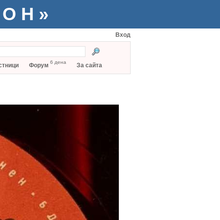
ТОН»
Вход
6 дена
стници
Форум
За сайта