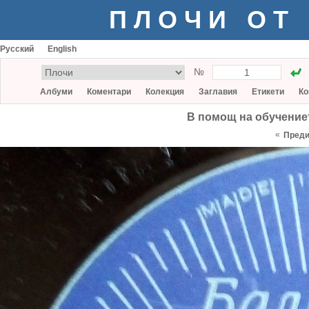
ПЛОЧИ ОТ
Русский
English
№
Албуми
Коментари
Колекция
Заглавия
Етикети
Ко
В помощ на обучението
«
Пред