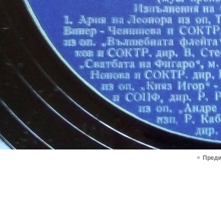
«
Пред