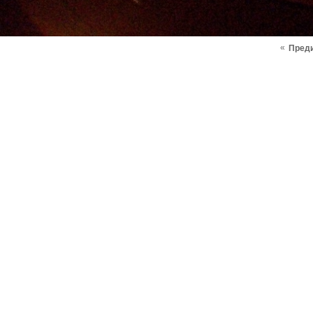
«
Пред