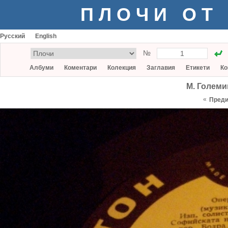
ПЛОЧИ ОТ
Русский
English
№
Албуми
Коментари
Колекция
Заглавия
Етикети
Ко
М. Големи
«
Пред