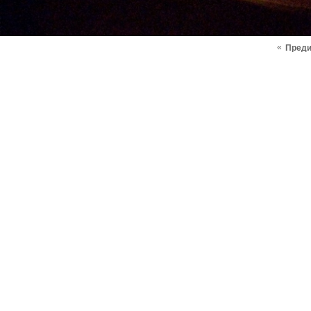
«
Пред