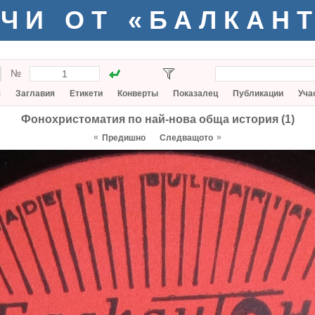
ЧИ ОТ «БАЛКАН
№
я
Заглавия
Етикети
Конверты
Показалец
Публикации
Уча
Фонохристоматия по най-нова обща история (1)
«
»
Предишно
Следващото