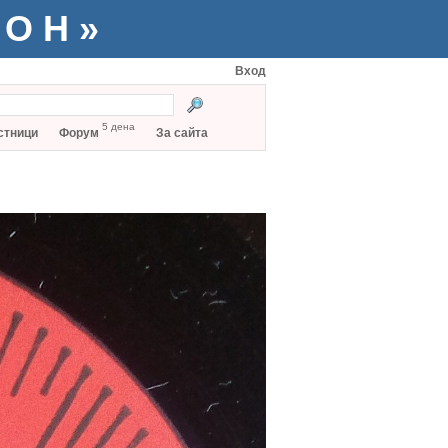
ТОН»
Вход
5 дена
стници
Форум
За сайта