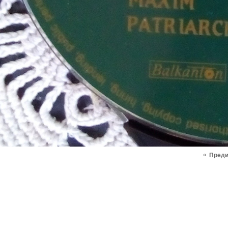
«
Пред