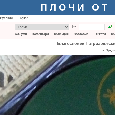
ПЛОЧИ ОТ
Русский
English
№
Албуми
Коментари
Колекция
Заглавия
Етикети
Ко
Благословен Патриаршески
«
Пред