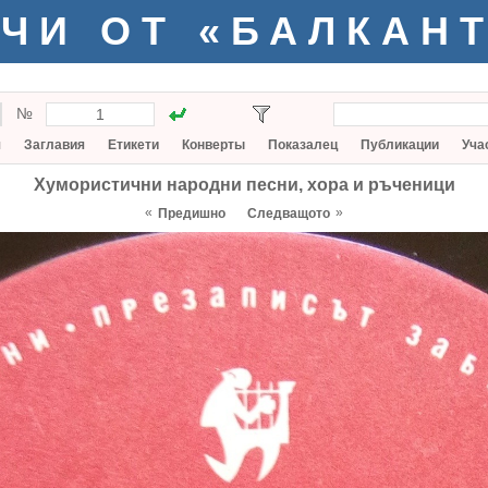
ЧИ ОТ «БАЛКАН
№
я
Заглавия
Етикети
Конверты
Показалец
Публикации
Уча
Хумористични народни песни, хора и ръченици
«
»
Предишно
Следващото