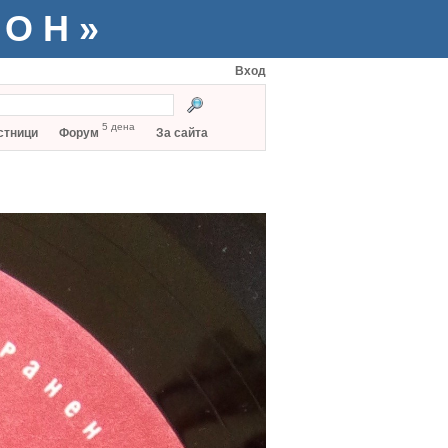
ТОН»
Вход
5 дена
стници
Форум
За сайта