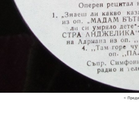
«
Пред