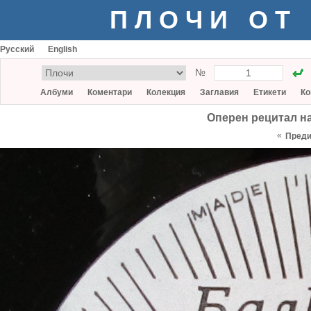
ПЛОЧИ ОТ
Русский
English
№
Албуми
Коментари
Колекция
Заглавия
Етикети
Ко
Оперен рецитал на
«
Пред