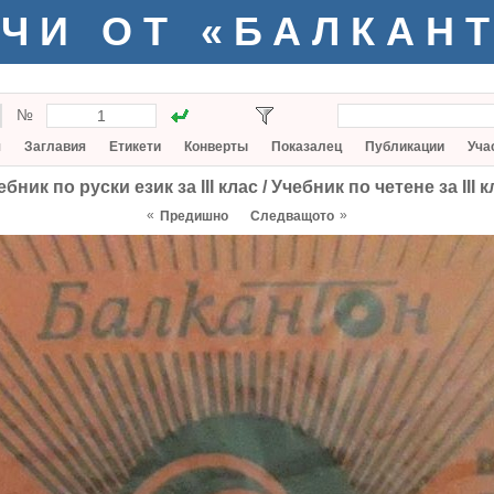
ЧИ ОТ «БАЛКАН
№
я
Заглавия
Етикети
Конверты
Показалец
Публикации
Уча
ебник по руски език за III клас / Учебник по четене за III к
«
»
Предишно
Следващото