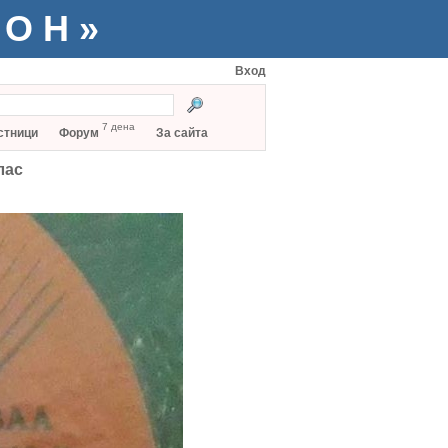
ТОН»
Вход
7 дена
стници
Форум
За сайта
лас