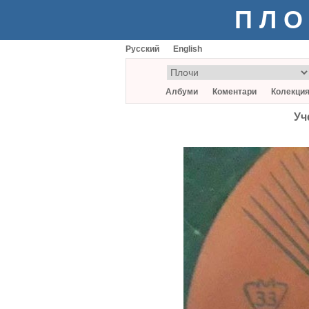
ПЛО
Русский
English
Албуми
Коментари
Колекци
Уч