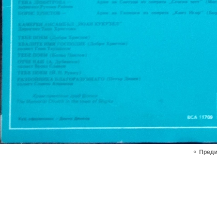
«
Пред