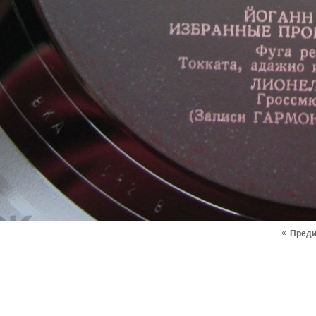
«
Пред