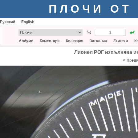
ПЛОЧИ ОТ
Русский
English
№
Албуми
Коментари
Колекция
Заглавия
Етикети
К
Лионел РОГ изпълнява изб
«
Пред