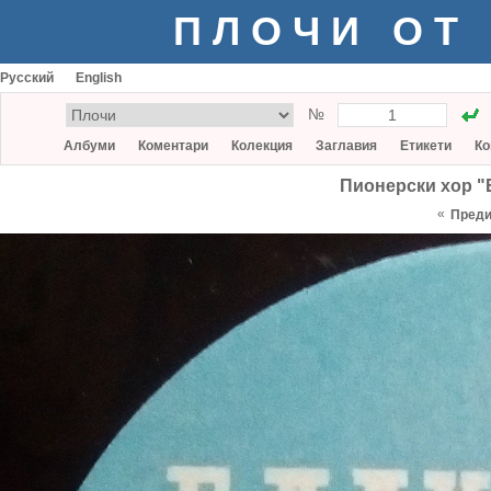
ПЛОЧИ ОТ
Русский
English
№
Албуми
Коментари
Колекция
Заглавия
Етикети
Ко
Пионерски хор "Б
«
Пред