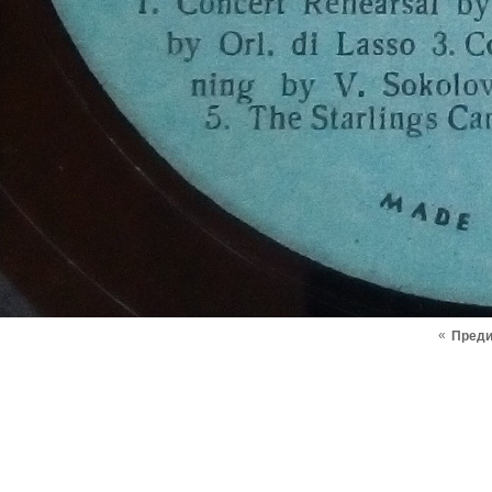
«
Пред