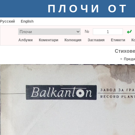
ПЛОЧИ ОТ
Русский
English
№
Албуми
Коментари
Колекция
Заглавия
Етикети
К
Стихове
«
Пред