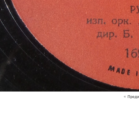
«
Пред