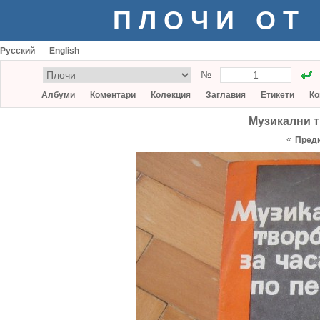
ПЛОЧИ ОТ
Русский
English
№
Албуми
Коментари
Колекция
Заглавия
Етикети
Ко
Музикални т
«
Пред