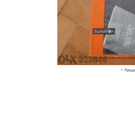
«
Пред